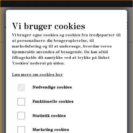
k2._domainkey.permakulturhaven.dk
Vi bruger cookies
Vi bruger egne cookies og cookies fra tredjeparter til
at personalisere din brugeroplevelse, til
markedsføring og til at undersøge, hvordan vores
hjemmeside anvendes af besøgende. Du kan altid
tilbagekalde dit samtykke ved at trykke på linket
FORSIDE
'Cookies' nederst på siden.
Læs mere om cookies her
SKOVLANDBRUGET
Nødvendige cookies
SKOVLANDBRUGET MYRRHIS
PLANTESKOLEN
Funktionelle cookies
HØST-SELV-GRØNTSAGSABONNEMENT
PLANTESKOLEN MYRRHIS
Statistik cookies
KURSER
PLANTESKOLENS SORTIMENT
Marketing cookies
PERMAKULTUR- & LANDSKABSDESIGN