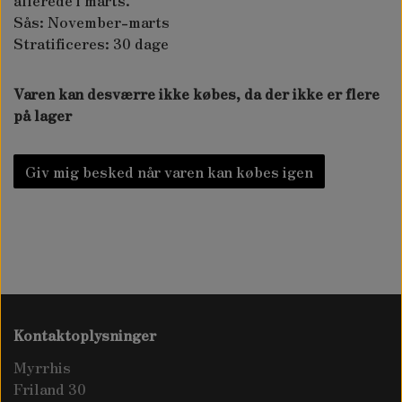
allerede i marts.
KONTAKT OS
Sås: November-marts
Stratificeres: 30 dage
SPINATSYRE - RUMEX PATIENTA
LAMMESKIND
OM OS
Varen kan desværre ikke købes, da der ikke er flere
STOLTHENRIKS GÅSEFOD - BLITUM BONUS-
KORTHÅREDE LAMMESKIND
på lager
SALGSVILKÅR - KURSER & WORKSHOPS
HENRICUS
LANGHÅREDE LAMMESKIND
SALGS- OG LEVERINGSBETINGELSER
TAKKEKLAP - BUNIAS ORIENTALIS
Giv mig besked når varen kan købes igen
WAPATO - PILEBLAD
Kontaktoplysninger
Myrrhis
Friland 30