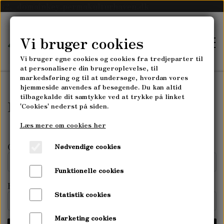
k2._domainkey.permakulturhaven.dk
Vi bruger cookies
Vi bruger egne cookies og cookies fra tredjeparter til
at personalisere din brugeroplevelse, til
markedsføring og til at undersøge, hvordan vores
hjemmeside anvendes af besøgende. Du kan altid
tilbagekalde dit samtykke ved at trykke på linket
FORSIDE
Fortrydelse og reklamation
'Cookies' nederst på siden.
Læs mere om cookies her
SKOVLANDBRUGET
Ordrenummer *
Nødvendige cookies
SKOVLANDBRUGET MYRRHIS
PLANTESKOLEN
Funktionelle cookies
HØST-SELV-GRØNTSAGSABONNEMENT
E-mail *
PLANTESKOLEN MYRRHIS
Statistik cookies
KURSER
PLANTESKOLENS SORTIMENT
Marketing cookies
PERMAKULTUR- & LANDSKABSDESIGN