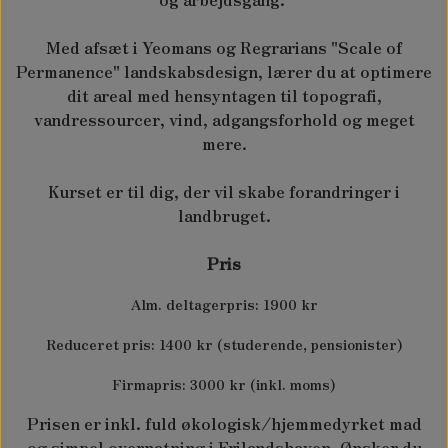
KONTAKT OS
Med afsæt i Yeomans og Regrarians "Scale of
SPINATSYRE - RUMEX PATIENTA
LAMMESKIND
Permanence" landskabsdesign, lærer du at optimere
OM OS
dit areal med hensyntagen til topografi,
STOLTHENRIKS GÅSEFOD - BLITUM BONUS-
KORTHÅREDE LAMMESKIND
vandressourcer, vind, adgangsforhold og meget
SALGSVILKÅR - KURSER & WORKSHOPS
HENRICUS
mere.
LANGHÅREDE LAMMESKIND
SALGS- OG LEVERINGSBETINGELSER
TAKKEKLAP - BUNIAS ORIENTALIS
Kurset er til dig, der vil skabe forandringer i
landbruget.
WAPATO - PILEBLAD
Pris
Alm. deltagerpris: 1900 kr
Reduceret pris: 1400 kr (studerende, pensionister)
Firmapris: 3000 kr (inkl. moms)
Prisen er inkl. fuld økologisk/hjemmedyrket mad
og simpel overnatning i Frilandshaven. Ønsker du