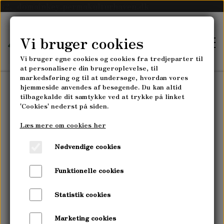
k2._domainkey.permakulturhaven.dk
Vi bruger cookies
Vi bruger egne cookies og cookies fra tredjeparter til
at personalisere din brugeroplevelse, til
markedsføring og til at undersøge, hvordan vores
hjemmeside anvendes af besøgende. Du kan altid
tilbagekalde dit samtykke ved at trykke på linket
FORSIDE
'Cookies' nederst på siden.
Læs mere om cookies her
SKOVLANDBRUGET
Nødvendige cookies
SKOVLANDBRUGET MYRRHIS
PLANTESKOLEN
Funktionelle cookies
HØST-SELV-GRØNTSAGSABONNEMENT
PLANTESKOLEN MYRRHIS
Statistik cookies
KURSER
PLANTESKOLENS SORTIMENT
Marketing cookies
PERMAKULTUR- & LANDSKABSDESIGN