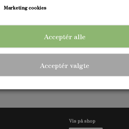
Fuld forplejning og overnatning i eget telt. Privat 
tilmelding.
Marketing cookies
Læs vores vilkår og betingelser inden du tilmelder
til vores vilkår og betingelser samt persondatapolit
Acceptér alle
Vi glæder os til at se dig på kurset :)
Læs mere
Antal
Acceptér valgte
Tilføj til kurv
Vis på shop