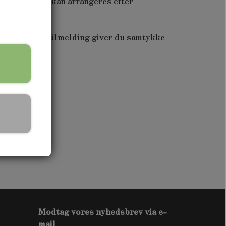
indkvartering kan arrangeres efter
 dig
her
. Ved tilmelding giver du samtykke
ik.
Modtag vores nyhedsbrev via e-
mail