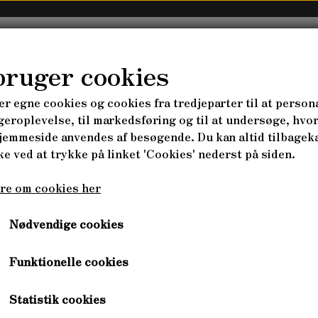
LANDBRUGET
PLANTESKOLEN
KURSER
WEB
bruger cookies
er egne cookies og cookies fra tredjeparter til at person
BSDESIGN
& FARM PARADISE
IGE GRØNTSAGER
HAVEBRUG
PLANTEFRØ FLERÅRIGE 
geroplevelse, til markedsføring og til at undersøge, hvo
Alm. deltagerpris, Rege
jemmeside anvendes af besøgende. Du kan altid tilbageka
IKATKURSUS (PDC)
SELVFORSYNING FRA PERM
NEMENT
ARK, FULL DOCUMENTARY
FRØ & KORN
PLANTEFRØ BUSKE & TRÆER
e ved at trykke på linket 'Cookies' nederst på siden.
G DESIGN
SKOVHAVEN & FLERÅRIGE G
 GRØNTSAGER
Skovlandbrug Design
MAD MED FLERÅRIGE - SPIS 
re om cookies her
ANTER
L
LAMMESKIND
KORTHÅREDE LAMMESKIND
1.900,00 kr.
Nødvendige cookies
LANGHÅREDE LAMMESKIND
Varenummer: 1076
N PORRE
Funktionelle cookies
A
RKSHOPS
Bemærk at depositum svarende til 500,- ikke tilbageb
ITUM BONUS-HENRICUS
ELSER
Statistik cookies
Prisen inkluderer
LIS