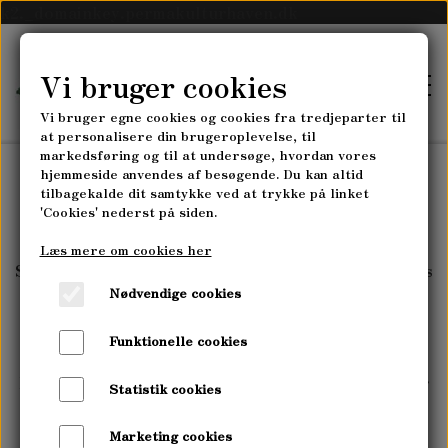
k2._domainkey.permakulturhaven.dk
Vi bruger cookies
Vi bruger egne cookies og cookies fra tredjeparter til
at personalisere din brugeroplevelse, til
markedsføring og til at undersøge, hvordan vores
hjemmeside anvendes af besøgende. Du kan altid
tilbagekalde dit samtykke ved at trykke på linket
FORSIDE
Vi sælger plantefrø af udvalgte enårige og flerårige
'Cookies' nederst på siden.
grøntsager fra egen avl og selektion.
Læs mere om cookies her
SKOVLANDBRUGET
Salget af flerårige er åbent fra oktober til maj. Vores
frø er ikke standardiseret, hvilket betyder en stor
Nødvendige cookies
SKOVLANDBRUGET MYRRHIS
genetisk artsdiversitet og mulighed for selv at lave
PLANTESKOLEN
din egen landrace!
Funktionelle cookies
HØST-SELV-GRØNTSAGSABONNEMENT
PLANTESKOLEN MYRRHIS
Husk at bestille dine frø i efteråret/tidlig vinter for
Statistik cookies
KURSER
at få den bedste spiring af flerårige grøntsager!
PLANTESKOLENS SORTIMENT
Marketing cookies
PERMAKULTUR- & LANDSKABSDESIGN
Se vores såningsvejledning- og film her