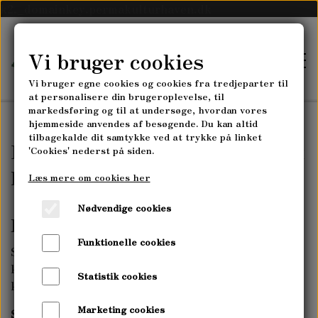
k2._domainkey.permakulturhaven.dk
Vi bruger cookies
Vi bruger egne cookies og cookies fra tredjeparter til
at personalisere din brugeroplevelse, til
markedsføring og til at undersøge, hvordan vores
hjemmeside anvendes af besøgende. Du kan altid
tilbagekalde dit samtykke ved at trykke på linket
FORSIDE
PLANTEFRØ Oliefrø, spirefrø &
'Cookies' nederst på siden.
korn
Læs mere om cookies her
SKOVLANDBRUGET
Nødvendige cookies
Lidt godt at vide...
SKOVLANDBRUGET MYRRHIS
PLANTESKOLEN
Funktionelle cookies
Som følge af EU-regler om plantesundhed sælger vi
HØST-SELV-GRØNTSAGSABONNEMENT
PLANTESKOLEN MYRRHIS
kun frø til private, da vores frø ikke er omfattet af
Statistik cookies
KURSER
krav til plantepas.
PLANTESKOLENS SORTIMENT
Marketing cookies
PERMAKULTUR- & LANDSKABSDESIGN
Såning & spiring