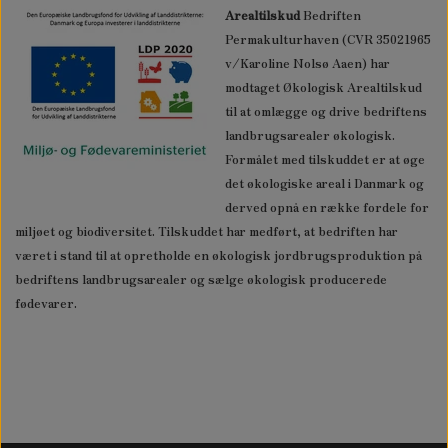
Arealtilskud
Bedriften
Permakulturhaven (CVR 35021965
v/Karoline Nolsø Aaen) har
modtaget Økologisk Arealtilskud
til at omlægge og drive bedriftens
landbrugsarealer økologisk.
Formålet med tilskuddet er at øge
det økologiske areal i Danmark og
derved opnå en række fordele for
miljøet og biodiversitet. Tilskuddet har medført, at bedriften har
været i stand til at opretholde en økologisk jordbrugsproduktion på
bedriftens landbrugsarealer og sælge økologisk producerede
fødevarer.