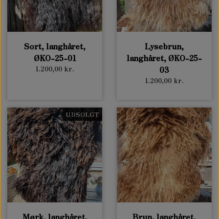
KONTAKT OS
SPINATSYRE - RUMEX PATIENTA
LAMMESKIND
OM OS
Sort, langhåret,
Lysebrun,
STOLTHENRIKS GÅSEFOD - BLITUM BONUS-
KORTHÅREDE LAMMESKIND
ØKO-25-01
langhåret, ØKO-25-
SALGSVILKÅR - KURSER & WORKSHOPS
HENRICUS
1.200,00 kr.
03
1.200,00 kr.
LANGHÅREDE LAMMESKIND
SALGS- OG LEVERINGSBETINGELSER
TAKKEKLAP - BUNIAS ORIENTALIS
UDSOLGT
WAPATO - PILEBLAD
Mørk, langhåret,
Brun, langhåret,