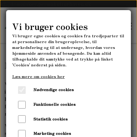
k2._domainkey.permakulturhaven.dk
Vi bruger cookies
Vi bruger egne cookies og cookies fra tredjeparter til
at personalisere din brugeroplevelse, til
markedsføring og til at undersøge, hvordan vores
hjemmeside anvendes af besøgende. Du kan altid
tilbagekalde dit samtykke ved at trykke på linket
FORSIDE
Langhårede lammeskind
'Cookies' nederst på siden.
Læs mere om cookies her
SKOVLANDBRUGET
Vores langhårede lammeskind er ekstremt lækre og
Nødvendige cookies
indbyder til hygge, afslapning og varme stunder,
SKOVLANDBRUGET MYRRHIS
hvor skindet kan ses! De lange hår changerer i
PLANTESKOLEN
Funktionelle cookies
forskellige farver og alle skind er helt unikke med
HØST-SELV-GRØNTSAGSABONNEMENT
naturlige variationer.
PLANTESKOLEN MYRRHIS
Statistik cookies
KURSER
Vi er selv vilde med langhårede skind og har dem på
PLANTESKOLENS SORTIMENT
stole, sofaen, bænk og lænestol! Vi bør allerede på
Marketing cookies
PERMAKULTUR- & LANDSKABSDESIGN