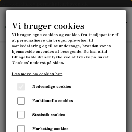
k2._domainkey.permakulturhaven.dk
Vi bruger cookies
Vi bruger egne cookies og cookies fra tredjeparter til
at personalisere din brugeroplevelse, til
markedsføring og til at undersøge, hvordan vores
hjemmeside anvendes af besøgende. Du kan altid
tilbagekalde dit samtykke ved at trykke på linket
FORSIDE
'Cookies' nederst på siden.
Læs mere om cookies her
SKOVLANDBRUGET
Nødvendige cookies
SKOVLANDBRUGET MYRRHIS
PLANTESKOLEN
Funktionelle cookies
HØST-SELV-GRØNTSAGSABONNEMENT
PLANTESKOLEN MYRRHIS
Statistik cookies
KURSER
PLANTESKOLENS SORTIMENT
Marketing cookies
PERMAKULTUR- & LANDSKABSDESIGN